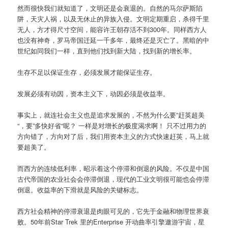
然而很快我们就知道了，文明还是会衰退的。自然的马尔萨斯陷
阱，天灾人祸，以及无休止的异族入侵。文明定期重启，杀得千里
无人，方才得尺寸空间，能容许王朝存活不到300年。同样西方人
也没有神奇，罗马帝国迁延一千多年，最终还是灭亡了。黑暗的中
世纪如同我们一样，直到他们找到新大陆，找到新的增长率。
生存不足以保证生存，必须发展才能保证生存。
发展必须有动因，资本主义下，动因必须是收益率。
事实上，就连社会主义也是追求发展的，不然为什么要”赶英超美
“，要”多快好省“呢？ 一样是对增长的极度渴求啊！ 只不过用力的
方向错了，方向对了后，我们用资本主义的方式快速赶英，马上就
要超美了。
而西方的连续低利率，昭示着这个停滞和倒退的风险。不仅是中国
古代帝国的农业社会会停滞倒退，现代的工业文明很可能也会停滞
倒退。收益率的下滑就是风险的关键标志。
西方社会精神的停滞衰退是肉眼可见的，它先于金融和物理世界衰
败。50年前Star Trek 里的Enterprise 开动曲率引擎遨游宇宙，星