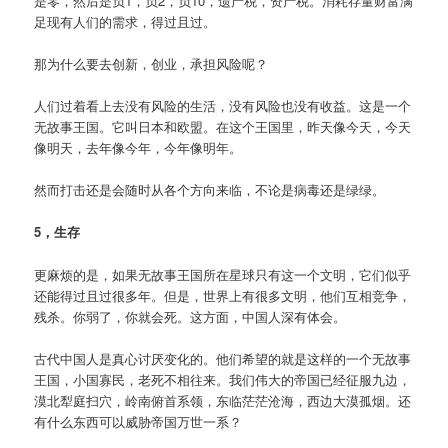
是零，然后是负1，负2，负10，遗产税，资产税。消耗存量财富满
足现有人们的需求，得过且过。
那为什么要去创新，创业，承担风险呢？
人们过着看上去没有风险的生活，没有风险也没有收益。这是一个
无故事王国。它叫日本和欧盟。在这个王国里，昨天像今天，今天
像明天，去年像今年，今年像明年。
然而打击还是会随时从各个方向来临，不论是病毒还是绿绿。
5，生存
更麻烦的是，如果无故事王国所在星球只有这一个文明，它们似乎
还能得过且过很多年。但是，世界上有很多文明，他们互相竞争，
残杀。你弱了，你就会死。这方面，中国人深有体会。
古代中国人是真心讨厌变化的。他们希望的就是这样的一个无故事
王国，小国寡民，老死不相往来。我们伟大的帝国已经征服九边，
漠北犁庭扫穴，岭南俯首系领，东临茫茫沧海，西边大漠孤烟。还
有什么东西可以威胁帝国万世一系？