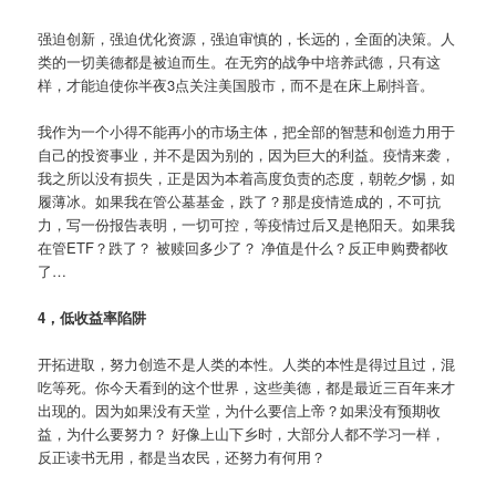
强迫创新，强迫优化资源，强迫审慎的，长远的，全面的决策。人
类的一切美德都是被迫而生。在无穷的战争中培养武德，只有这
样，才能迫使你半夜3点关注美国股市，而不是在床上刷抖音。
我作为一个小得不能再小的市场主体，把全部的智慧和创造力用于
自己的投资事业，并不是因为别的，因为巨大的利益。疫情来袭，
我之所以没有损失，正是因为本着高度负责的态度，朝乾夕惕，如
履薄冰。如果我在管公墓基金，跌了？那是疫情造成的，不可抗
力，写一份报告表明，一切可控，等疫情过后又是艳阳天。如果我
在管ETF？跌了？ 被赎回多少了？ 净值是什么？反正申购费都收
了…
4，低收益率陷阱
开拓进取，努力创造不是人类的本性。人类的本性是得过且过，混
吃等死。你今天看到的这个世界，这些美德，都是最近三百年来才
出现的。因为如果没有天堂，为什么要信上帝？如果没有预期收
益，为什么要努力？ 好像上山下乡时，大部分人都不学习一样，
反正读书无用，都是当农民，还努力有何用？