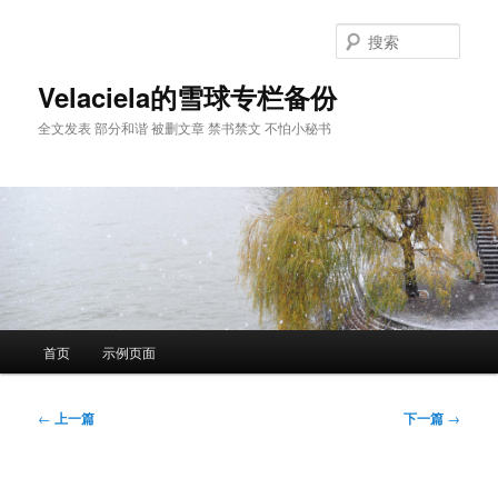
跳
至
搜
主
索
内
Velaciela的雪球专栏备份
容
全文发表 部分和谐 被删文章 禁书禁文 不怕小秘书
区
域
主
首页
示例页面
页
文
←
上一篇
下一篇
→
章
导
航