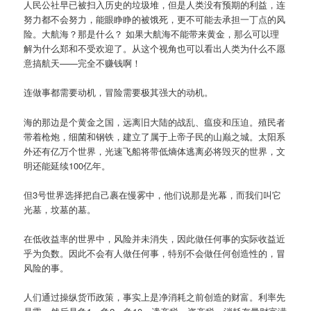
人民公社早已被扫入历史的垃圾堆，但是人类没有预期的利益，连
努力都不会努力，能眼睁睁的被饿死，更不可能去承担一丁点的风
险。大航海？那是什么？ 如果大航海不能带来黄金，那么可以理
解为什么郑和不受欢迎了。从这个视角也可以看出人类为什么不愿
意搞航天——完全不赚钱啊！
连做事都需要动机，冒险需要极其强大的动机。
海的那边是个黄金之国，远离旧大陆的战乱、瘟疫和压迫。殖民者
带着枪炮，细菌和钢铁，建立了属于上帝子民的山巅之城。太阳系
外还有亿万个世界，光速飞船将带低熵体逃离必将毁灭的世界，文
明还能延续100亿年。
但3号世界选择把自己裹在慢雾中，他们说那是光幕，而我们叫它
光墓，坟墓的墓。
在低收益率的世界中，风险并未消失，因此做任何事的实际收益近
乎为负数。因此不会有人做任何事，特别不会做任何创造性的，冒
风险的事。
人们通过操纵货币政策，事实上是净消耗之前创造的财富。利率先