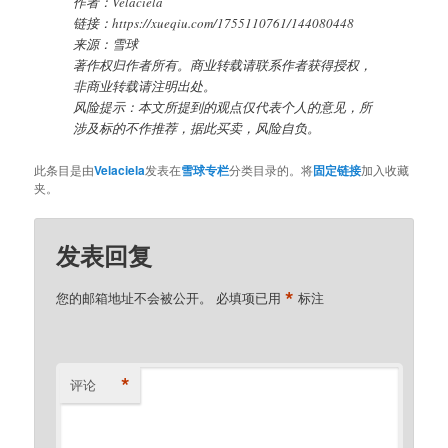
作者：Velaciela
链接：https://xueqiu.com/1755110761/144080448
来源：雪球
著作权归作者所有。商业转载请联系作者获得授权，
非商业转载请注明出处。
风险提示：本文所提到的观点仅代表个人的意见，所
涉及标的不作推荐，据此买卖，风险自负。
此条目是由
Velaciela
发表在
雪球专栏
分类目录的。将
固定链接
加入收藏
夹。
发表回复
*
您的邮箱地址不会被公开。
必填项已用
标注
*
评论