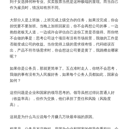
到子女选择何种专业。买卖股票当然是这种极端的显现。而当自己
作为雇员时，情况却有所不同。
大部分人是上班族，上班完成上级交办的任务，如果没完成，你会
担忧要不要加班。当晚上加班回家后，你不会再想公司的事，一边
抱怨老板无人道，一边或许会评估自己这份工资是否值得。而你绝
不会做的事是：思考公司这个项目有没有市场前景，我做的工作是
否能变成公司的收益。当你觉得上级的需求很奇怪，代码错误百
出，产品不符市场需求时，你会想这公司要是黄了，我跳槽去哪家
呢？
如果你是公务员，那就更简单了。五点准时走人，你绝不会思考，
我做的事有没有为人民服好务，如果每个公务人员都如此，国家会
如何？
这些问题是企业和国家的领导思考的。领导虽然过得比普通人好
（收益率高），但作为交换，他们承担了责任和风险（风险度
高）。
这就是为什么马云说每个月赚几万块最幸福的原因。
程序员、公务员岁月静好，是因为企业和国家的领导负重前行。企