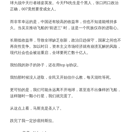
球大战中天行者雄姿英发。今天FN先生是个黑人，张口闭口政治
正确，007竟然要变成女人。
而非常幸运的是，中国还有较高的收益率，但也不知道能维持多
久。当吴京推动飞船的“前进三” 时，这是一个民族仅存的进取心。
长期低收益率，导致全球缺乏创新，政治日趋保守，国家之间也不
再良性竞争。加以时日，资本主义市场经济就有崩溃瓦解的风险，
现代社会也会被迫重启，全球要死亡数十亿人。
我怕我的孙子的孙子，还在用tcp ip协议。
我怕那时候没人进取，全民又开始信什么教，每天混吃等死。
更可怕的是，我们可能永远离不开地球，甚至造不出像样的飞船，
这样随时一颗小行星，我们就完蛋了。
从这点上看，马斯克是圣人了。
跌完了我一定抄底特斯拉。