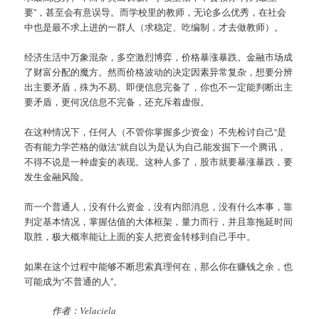
要”，甚至会有意误导。而学校里的教师，无论多么优秀，在社会
中也是最不求上进的一群人（求稳定、吃编制，才去做教师）。
经济生活中万象混杂，多空激烈博弈，价格暴涨暴跌。金融市场成
了财富分配的魔方。然而价格波动的决定因素异常复杂，想要分辨
出主要矛盾，殊为不易。即便信息完备了，你也不一定能判断出主
要矛盾，更何况信息不完备，还充斥着虚假。
在这种情况下，任何人（不管你掌握多少资金）不先检讨自己“是
否有能力学芒格的做法”就自以为是认为自己能发掘下一个腾讯，
不得不说是一种虚妄的表现。这种人多了，股市就要暴涨暴跌，要
发生金融风险。
而一个普通人，没有什么资金，没有内部消息，没有什么本事，靠
判定基本情况，掌握估值的大体框架，量力而行，并且靠拖延时间
取胜，极大概率能让上面的妄人把资金转移到自己手中。
如果在这个过程中能够不断思索真理何在，那么你在赚钱之余，也
可能成为“不普通的人”。
作者：Velaciela