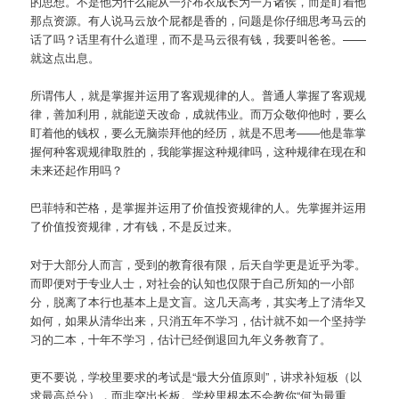
的思想。不是他为什么能从一介布衣成长为一方诸侯，而是盯着他
那点资源。有人说马云放个屁都是香的，问题是你仔细思考马云的
话了吗？话里有什么道理，而不是马云很有钱，我要叫爸爸。——
就这点出息。
所谓伟人，就是掌握并运用了客观规律的人。普通人掌握了客观规
律，善加利用，就能逆天改命，成就伟业。而万众敬仰他时，要么
盯着他的钱权，要么无脑崇拜他的经历，就是不思考——他是靠掌
握何种客观规律取胜的，我能掌握这种规律吗，这种规律在现在和
未来还起作用吗？
巴菲特和芒格，是掌握并运用了价值投资规律的人。先掌握并运用
了价值投资规律，才有钱，不是反过来。
对于大部分人而言，受到的教育很有限，后天自学更是近乎为零。
而即便对于专业人士，对社会的认知也仅限于自己所知的一小部
分，脱离了本行也基本上是文盲。这几天高考，其实考上了清华又
如何，如果从清华出来，只消五年不学习，估计就不如一个坚持学
习的二本，十年不学习，估计已经倒退回九年义务教育了。
更不要说，学校里要求的考试是“最大分值原则”，讲求补短板（以
求最高总分），而非突出长板。学校里根本不会教你“何为最重