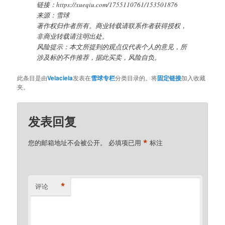
链接：https://xueqiu.com/1755110761/153501876
来源：雪球
著作权归作者所有。商业转载请联系作者获得授权，
非商业转载请注明出处。
风险提示：本文所提到的观点仅代表个人的意见，所
涉及标的不作推荐，据此买卖，风险自负。
此条目是由
Velaciela
发表在
雪球专栏
分类目录的。将
固定链接
加入收藏
夹。
发表回复
*
您的邮箱地址不会被公开。
必填项已用
标注
*
评论