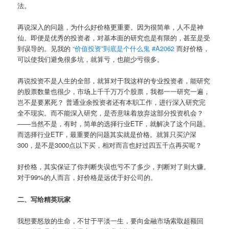
法。
再说深入的问题，为什么好价格更重要。因为很简单，人不是神
仙。即便是优秀的投资者，对基本面的研究也是有限的，甚至是受
到误导的。见我的
“价值投资”到底是个什么鬼 #A2062
而好价格，
可以使我们避免很多坑，就算亏，也能少亏很多。
再说投资不是人生的全部，就算对于我这样的专业投资者，能研究
的股票数量也很少，市场上千千万万个股票，我都一一研究一遍，
岂不是要累死？ 普通业余投资者还有本职工作，进行深入研究完
全不现实。而不能深入研究，是否意味着放弃这部分投资机会？
——当然不是，有时，简单的选择行业ETF，就解决了这个问题。
而选择行业ETF，最重要的问题其实就是价格。就算只买沪深
300，是不是3000点以下买，相对而言也好过四五千点再买呢？
好价格，其实保证了你判断失误也亏不了多少，判断对了则大赚。
对于99%的人而言，好价格是远优于好公司的。
二、写给精英玩家
我想要怒放的生命，不甘于平淡一生，要向金融市场索取超额回