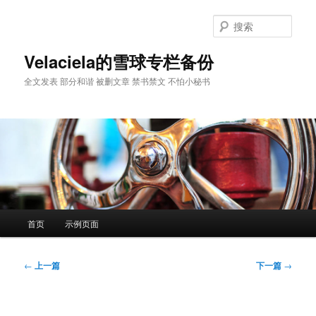
跳
至
搜
主
索
内
Velaciela的雪球专栏备份
容
全文发表 部分和谐 被删文章 禁书禁文 不怕小秘书
区
域
主
首页
示例页面
页
文
←
上一篇
下一篇
→
章
导
航