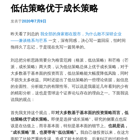
低估策略优于成长策略
发表于
2020年7月9日
昨天看了刘总的
我全部的身家都在股市，为什么敢不深研企业
——兼谈格系与芒系
一文，深有同感，决心写一篇回应，怕时间
拖得久了忘记，于是现在先写一篇简单的。
刘总把分析思路简要分为格雷厄姆（格派，低估策略）和芒格（芒
派，成长策略）两大类，认为低估策略总体上优于成长策略，对于
大多数基于基本面的投资而言，低估策略能大幅度降低风险，同时
不损失太多收益。同时还提出了低估策略的一些理论依据，如信息
的全面性、分析能力的有限性等。可以说是我最近几年看到的少有
的精彩分析，这也是雪球这个证券论坛存在的理由之一。下面我说
说我的观点：
首先我支持这个观点，即
对大多数基于基本面的投资策略而言，低
估策略优于成长策略。
即便是选择“成长策略”，研究的侧重点也应
该是在估值上，而非基本面，特别是基本面的细节上。
也就是说，
“成长策略”里，也要带有“低估策略”。
我自己做投资以来，在这方
面犯了比较严重的失误，造成了较大的损失，后来纠正的过程中也