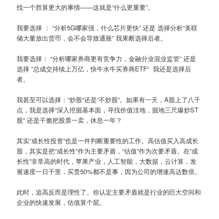
找一个胜算更大的事情——这就是“什么更重要”。
我要选择 ： “分析5G哪家强，什么芯片更快” 还是 选择分析“美联
储大量放出货币，会不会导致通胀” 我果断选择后者。
我要选择： “分析哪家券商更有竞争力，金融分业混业监管” 还是
选择 ”总成交持续上万亿，快牛水牛买券商ETF“ 我还是选择后
者。
我甚至可以选择：”炒股“还是“不炒股”。如果有一天，A股上了八千
点，我是选择“深入挖掘基本面，寻找价值洼地，掘地三尺爆炒ST
股” 还是干脆把股票一卖，休息一年？
其实“成长性投资”也是一件判断重要性的工作。高估值买入高成长
股，其实是把“成长性”作为主要矛盾，“估值”作为次要矛盾。在“成
长性”非常高的时代，苹果产业，人工智能，大数据，云计算，发
展速度一日千里，买贵50%都不是事，因为公司的增速高达数倍。
此时，追高反而是理性了。你认定主要矛盾就是行业的巨大空间和
企业的快速发展，估值算个屁。