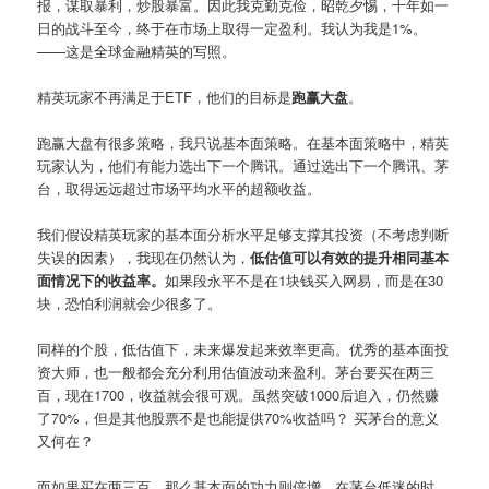
报，谋取暴利，炒股暴富。因此我克勤克俭，昭乾夕惕，十年如一
日的战斗至今，终于在市场上取得一定盈利。我认为我是1%。
——这是全球金融精英的写照。
精英玩家不再满足于ETF，他们的目标是
跑赢大盘
。
跑赢大盘有很多策略，我只说基本面策略。在基本面策略中，精英
玩家认为，他们有能力选出下一个腾讯。通过选出下一个腾讯、茅
台，取得远远超过市场平均水平的超额收益。
我们假设精英玩家的基本面分析水平足够支撑其投资（不考虑判断
失误的因素），我现在仍然认为，
低估值可以有效的提升相同基本
面情况下的收益率。
如果段永平不是在1块钱买入网易，而是在30
块，恐怕利润就会少很多了。
同样的个股，低估值下，未来爆发起来效率更高。优秀的基本面投
资大师，也一般都会充分利用估值波动来盈利。茅台要买在两三
百，现在1700，收益就会很可观。虽然突破1000后追入，仍然赚
了70%，但是其他股票不是也能提供70%收益吗？ 买茅台的意义
又何在？
而如果买在两三百，那么基本面的功力则倍增。在茅台低迷的时