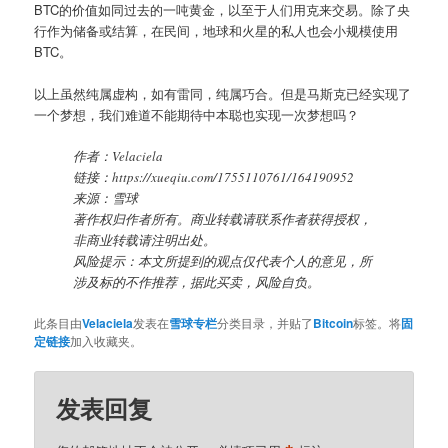
BTC的价值如同过去的一吨黄金，以至于人们用克来交易。除了央
行作为储备或结算，在民间，地球和火星的私人也会小规模使用
BTC。
以上虽然纯属虚构，如有雷同，纯属巧合。但是马斯克已经实现了
一个梦想，我们难道不能期待中本聪也实现一次梦想吗？
作者：Velaciela
链接：https://xueqiu.com/1755110761/164190952
来源：雪球
著作权归作者所有。商业转载请联系作者获得授权，
非商业转载请注明出处。
风险提示：本文所提到的观点仅代表个人的意见，所
涉及标的不作推荐，据此买卖，风险自负。
此条目由
Velaciela
发表在
雪球专栏
分类目录，并贴了
Bitcoin
标签。将
固
定链接
加入收藏夹。
发表回复