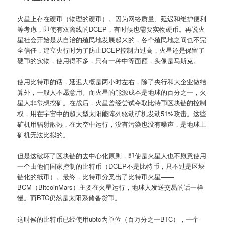
火星上存在硬币（物理的硬币）。因为网络质量、延迟和维护便利
等考虑，即使有双离线的DCEP，有时候也需要实物硬币。再说火
星社会开始是从自治的殖民地发展起来的，各个殖民地之间也不完
全信任，建立央行时为了防止DCEP控制力过高，火星还是保留了
硬币的实物，使用得不多，只有一种中等面额，头像是马斯克。
使用比特币的话，延迟大概是两小时左右，除了央行和大企业做结
算外，一般人不愿意用。而火星的能源成本是地球的百分之一，火
星人非常想挖矿。在战后，火星曾经尝试夺取比特币区块链的控制
权，用在宇宙中的超大型太阳能阵列驱动矿机发动51%攻击。这些
矿机用辐射散热，在太空中运行，没有污染也没有噪声，是地球上
矿机无法比拟的。
但是这破坏了区块链的去中心化原则，即使是火星人也不愿意使用
一个由他们国家控制的比特币（DCEP不是比特币，只不过是区块
链化的纸币）。最终，比特币分叉出了比特币火星——
BCM（BitcoinMars）主要在火星运行，地球人发送交易的话一样
慢。而BTC仍然是太阳系储备货币。
这时候的比特币已经使用ubtc为单位（百万分之一BTC），一个