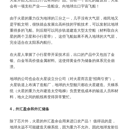
会有一项支柱产业——造船业。向地球出口宇宙飞船！
由于火星的重力仅为地球的三分之一，几乎没有大气层，殖民地又
是宇航文明，很快就会发展出高科技的宇航技术，可以发射比地球
重得多的飞船。到后期可以同步轨道建造大型太空船（材料取自火
星的两个卫星和小行星带）。这些飞船如果不再入地球的大气层，
完全适合在太阳系内航行。
在火星人掌握了小行星带开采技术后，出口的产品中又包括了金
银、白金等高价值金属材料。这使得黄金作为储备的体系完全崩
溃。
地球的公司也会在火星设立分公司（对火星而言是“招商引资”）。
火星轨道上布满了造船厂，地球的大型舰只都在火星建造。天梯系
统（火星的重力允许建造太空电梯）负责更低成本的输送人员和材
料，地火之间的航线将变得异常繁忙。
4，外汇盈余和外汇储备
除了芯片外，火星的外汇盈余会用来进口农产品！ 值得说的是，
地球永远不可能建造天梯系统，因为重力不允许。因此地球发射任