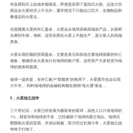
何东西到天上的成本都很高，即便是采用了返回式火箭。运送大宗
商品去火星经济上不允许，通常情况下只能出口芯片，生物制品和
奢侈品到火星去。
但是随着火星的外汇盈余，火星会从地球采购高端农产品，从新鲜
水果到牛肉，海鲜。这些东西在火星上不能生产，是火星人的高端
美食。
火星出现巨额的贸易盈余，主要是美元和其他主要地球国家的外汇
储备，都储存在火星央行在地球的账户里。这些资产大多投资为地
球的债券和股票。
值得一提的是，在外汇账户“双顺差”的格局下，火星股市也会出现
大牛市… 到时候地球的金融机构都在推销“地火通”基金…
5，火星独立战争
三个世纪后，火星已经发展为极富有的星球，虽然人口只有地球的
1%，财富却和地球差不多，已经威胁了地球的霸主地位。地球试
图限制火星的贸易，并加以制裁，双方经过长期斗争，火星独立战
争终于打响了。