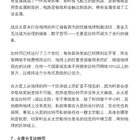
有金属就成了一件简单的事。那时候飞船上的散热器、反射镜都是
用贵金属制造的，电路是银线和金触点制造的。稀有金属变成了工
业金属。
战后火星央行在地球的外汇储备因为担忧被地球制裁冻结，黄金又
无法成为合理的储备，数字货币——主要是比特币成为了央行的储
备。
比特币已经运行了三个世纪，每块新块奖励已经降到近乎零，而全
靠网络手续费维持运行。地球上的巨量资源被用来挖矿，根据地球
现在的法律，任何一个国家或实体不得拥有比特币网络10%以上的
算力，以维持这个分布式系统的公信力。
在火星上从地球的同一个区块链上挖矿是不现实的，因为时差会使
夺取块奖励变得不可能。然而使用比特币并没有太大麻烦。从火星
发送比特币（或以太防）等于离线签名，除了时间慢个半小时，其
他都和地球上没有差别。私钥掌握在火星的央行的话，安全性也有
保障。事实上火星的比特币私钥保存在一艘太空船上，具体在哪里
则是机密。结算时会从太空船传出签名的信息到中继卫星，再到地
球的区块链上。
7，火星分叉比特币