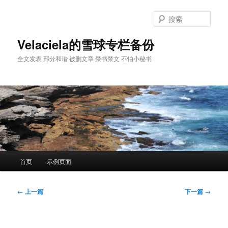
跳
至
搜
主
索
内
Velaciela的雪球专栏备份
容
全文发表 部分和谐 被删文章 禁书禁文 不怕小秘书
区
域
主
首页
示例页面
页
文
←
上一篇
下一篇
→
章
导
航