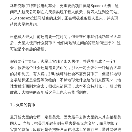
马斯克除了特斯拉电动车外，更重要的项目就是Spacex火箭，这
间私人航天公司刚在几天前实现了载人航天，将四人送到空间站。
未来spacex按照马斯克的规划，正在积极准备载人登火，并实现
殖民火星的梦想。
虽然载人登火目前还需要一定时间，但未来如果我们成功殖民火星
后，火星人使用什么货币？ 他们与地球之间的贸易如何进行？ 这
可能是个有趣的话题。
假设两个世纪后，火星上实现了永久居住，并逐步形成了一个社
会，假设这个社会还是需要货币的，那么一定会设计一种适合火星
的货币制度。有人说，那时候可能社会不需要货币了，但是和地球
交易结算还是需要等价物的，不然地球凭什么给他们东西呢？（地
球发射东西到太空去，根据火箭原理，成本不会特别低）。所以我
敢说，大概率两百年后火星上也会有货币制度。
1，火星的货币
最开始火星的货币一定是美元。因为最早去到火星的人其实都是美
国人… 当然，把美元现钞带到火星去是毫无意义的，而且增加了
宝贵的载荷，应该还是会把账户留在地球上的银行里，通过网银进