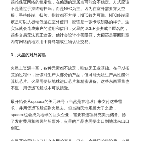
很难保证网络的稳定性，在偏远的定居点可能会不稳定。方式应该
不是通过手持终端扫码，而是NFC为主。因为在室外需要穿太空
服，手持终端、扫脸、指纹都不方便，NFC较为可靠。NFC终端应
该是可以抗极端低温在室外使用，应该是一张卡或钥匙的样子。这
实际就会造成账户的滥用和借用，火星的DCEP会变成半匿名的，
很多交易无法真正追索。估计会设计小额限额，大额还是要回到室
内有网络的地方用手持终端或生物认证交易。
3，火星的对外贸易
火星上资源丰富，各种元素都不缺乏，唯缺乏工业基础。在早期拓
荒的过程中，应该能生产大部分的产品，但可能无法生产高性能计
算机芯片。火星需要从地球进口芯片和精密设备。这些东西重量也
不重，用货运飞船成本可以接受。
最开始会从spacex的美元账号（当然是在地球）来支付这些需
求，并用货运飞船送到火星去。但当殖民地规模大了之后，
spacex也会成为地球的巨头企业，需要有进项补充美元储备。除
了发射费用和移民的船票外，火星的产品也需要出口到地球来出口
创汇。
火星开始无法出口什么有用的产品。但在一个世纪的建设后，火星