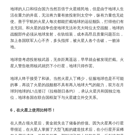
地球的人口和综合国力当然百倍于火星殖民地，但是由于地球人生
活在重力的井底，无法将力量有效投射到太空中，纵有力量也无处
使。善于宇航的火星人每次都能拦截地球的远征舰队，打得他们有
去无回。和火星的战争也使地球无法补充大吨位太空战舰，地球的
战舰部件必须从地球发射，在轨组装，成本高昂且质量问题百出，
加上各国联军人心不齐，多头指挥，被火星人各个击破，一败涂
地。
地球曾考虑投射核武器，无奈距离遥远，早早就会被发现拦截。火
星人警告敢用核武就扔下小行星，地球只得作罢。
地球人终于接受了和谈。当然火星人丁稀少，征服地球也是不可能
的事，再说了火星的战舰都不具有再入地球大气的能力，双方在月
球到地球的L1点签订《拉格朗日条约》，承认火星共和国独立地
位，地球各国在联合国框架下与火星建立外交关系。
6，在火星上使用比特币！
在人类占领火星后，黄金就失去了储备的价值。因为火星离小行星
带很近，在火星人掌握了大型飞船的建造技术后，在小行星开采稀