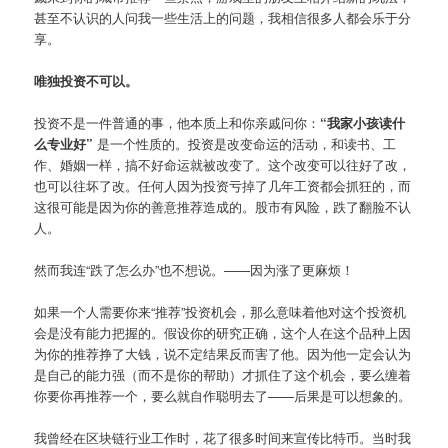
甚至不认识的人问我一些生活上的问题，我相信很多人都会乐于分
享。
唯独投资不可以。
投资不是一件普通的事，他本质上和你亲戚问你：
“我家小孩读什
么专业好”
是一个性质的。投资是改变命运的活动，和读书、工
作、婚姻一样，搞不好命运就被改变了。这个改变可以往好了改，
也可以往坏了改。任何人因为投资亏掉了几年工资都会抓狂的，而
这很可能是因为你的善意推荐造成的。股市有风险，跌了翻脸不认
人。
然而我连“跌了怎么办”也不想说。——因为涨了更麻烦！
如果一个人需要你来“推荐”投资机会，那么意味着他对这个投资机
会是没有能力把握的。假设你的研究正确，这个人在这个品种上因
为你的推荐挣了大钱，说不定结果反而害了他。因为他一定会认为
是自己的能力强（而不是你的帮助）才抓住了这个机会，要么缠着
你要你再推荐一个，要么就自作聪明去了——后果是可以想象的。
我曾经在区块链行业工作时，花了很多时间来宣传比特币。当时我