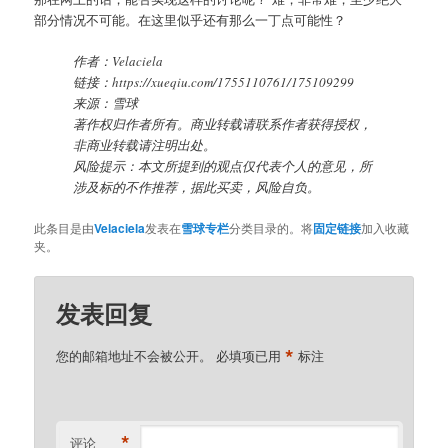
部分情况不可能。在这里似乎还有那么一丁点可能性？
作者：Velaciela
链接：https://xueqiu.com/1755110761/175109299
来源：雪球
著作权归作者所有。商业转载请联系作者获得授权，
非商业转载请注明出处。
风险提示：本文所提到的观点仅代表个人的意见，所
涉及标的不作推荐，据此买卖，风险自负。
此条目是由
Velaciela
发表在
雪球专栏
分类目录的。将
固定链接
加入收藏
夹。
发表回复
*
您的邮箱地址不会被公开。
必填项已用
标注
*
评论