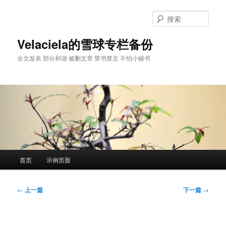
跳
至
搜
主
索
内
Velaciela的雪球专栏备份
容
全文发表 部分和谐 被删文章 禁书禁文 不怕小秘书
区
域
主
首页
示例页面
页
文
←
上一篇
下一篇
→
章
导
航