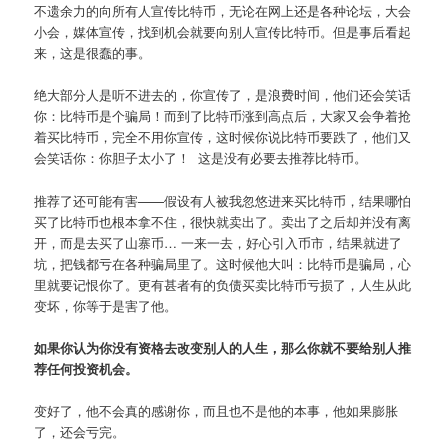
不遗余力的向所有人宣传比特币，无论在网上还是各种论坛，大会
小会，媒体宣传，找到机会就要向别人宣传比特币。但是事后看起
来，这是很蠢的事。
绝大部分人是听不进去的，你宣传了，是浪费时间，他们还会笑话
你：比特币是个骗局！而到了比特币涨到高点后，大家又会争着抢
着买比特币，完全不用你宣传，这时候你说比特币要跌了，他们又
会笑话你：你胆子太小了！ 这是没有必要去推荐比特币。
推荐了还可能有害——假设有人被我忽悠进来买比特币，结果哪怕
买了比特币也根本拿不住，很快就卖出了。卖出了之后却并没有离
开，而是去买了山寨币… 一来一去，好心引入币市，结果就进了
坑，把钱都亏在各种骗局里了。这时候他大叫：比特币是骗局，心
里就要记恨你了。更有甚者有的负债买卖比特币亏损了，人生从此
变坏，你等于是害了他。
如果你认为你没有资格去改变别人的人生，那么你就不要给别人推
荐任何投资机会。
变好了，他不会真的感谢你，而且也不是他的本事，他如果膨胀
了，还会亏完。