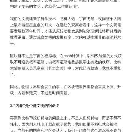
构建了复杂的文明，这就是“工作量证明”。
我们的文明建造了科学技术，飞机大炮，宇宙飞船，夜间整个大陆
上散布着星星点点的灯火，在远处的观察者看来，这样一个文明需
要发展数万年时间，才能从原始动物发展到能够理解比特币背后的
数理逻辑。通过观察文明的发展程度，大约可以推测其能源消耗水
平。
区块链不过是宇宙的模拟器。在hash计算中，以销毁能量的方式获
取不可逆的概率证明，由概率证明堆叠起数学上有效的秩序。比特
大陆创始人吴忌寒在《算力之美》中，对此已有叙述，我就不重复
了。
因此，物理世界里会发生的事，在区块链世界里都会重复上演。升
级，内卷和毁灭，不过是时间问题。
3.
“内卷”是否是文明的宿命？
再回到比特币挖矿耗电的问题上来，不是人们想耗电，而是不得不
耗电，因为别人耗电了就占据了优势，我们如果不耗电就会被消
灭。当然有的国家和地区会认为，我们不想参与这个游戏就不参与