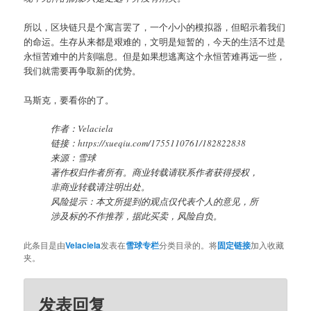
所以，区块链只是个寓言罢了，一个小小的模拟器，但昭示着我们
的命运。生存从来都是艰难的，文明是短暂的，今天的生活不过是
永恒苦难中的片刻喘息。但是如果想逃离这个永恒苦难再远一些，
我们就需要再争取新的优势。
马斯克，要看你的了。
作者：Velaciela
链接：https://xueqiu.com/1755110761/182822838
来源：雪球
著作权归作者所有。商业转载请联系作者获得授权，
非商业转载请注明出处。
风险提示：本文所提到的观点仅代表个人的意见，所
涉及标的不作推荐，据此买卖，风险自负。
此条目是由
Velaciela
发表在
雪球专栏
分类目录的。将
固定链接
加入收藏
夹。
发表回复