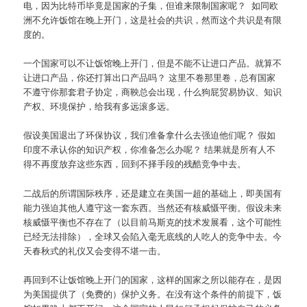
电，因为比特币毕竟是国家的子集，但谁来限制国家呢？ 如同欧
洲不允许饭馆在晚上开门，这是社会的共识，然而这个共识是有限
度的。
一个国家可以不让饭馆晚上开门，但是不能不让进口产品。就算不
让进口产品，你还打算出口产品吗？ 这里不卷那里卷，总有国家
不遵守你那套君子协定，商鞅总会出现，什么狗屁贸易协议、知识
产权、环境保护，给我有多远滚多远。
假设美国退出了环保协议，我们准备拿什么去强迫他们呢？ 假如
印度不承认你的知识产权，你准备怎么办呢？ 结果就是所有人不
得不再度放弃这些东西，回到不择手段的残酷竞争中去。
二战后的所谓国际秩序，还是建立在美国一超的基础上，即美国有
能力强迫其他人遵守这一套东西。当然还有核威慑平衡。假设未来
核威慑平衡也不存在了（以目前马斯克的技术发展看，这个可能性
已经无法排除），全球又会陷入毫无底线的人吃人的竞争中去。今
天春秋式的礼仪又会变得不堪一击。
再回到不让饭馆晚上开门的国家，这样的国家之所以能存在，是因
为美国提供了（免费的）保护义务。在没有这个条件的前提下，饭