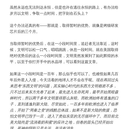
虽然永远也无法到达永恒，但是也许在逃往永恒的路上，有办法给
岁月以文明，争取一点时间，把字刻在石头上？
这个办法还真的有——那就是，取得暂时的优势。就像是烤猫研发
芯片后的三个月。
当取得暂时的优势后，在这一小段时间里，追赶者无法靠近，这时
候，文明可以松一口气，唱唱跳跳，休息一段时间。就在美国取得
绝对优势后的这么一小段时间里，文明竟然发展到了如此辉煌的水
平，以至于你打开手中的水晶球，可以看到这篇文章。
如果这一小段时间是一百年，那么似乎也可以了。也难怪如果几百
年后外星人入侵，今天活着的地球人才不会在乎呢。
现在再回过头
来思考“东西文明”的问题，其实轴心时代的东西方文明都差不多，
只不过后来东方先卷了起来，最先进入生存死局，最早开始黑暗森
林时代，所以两千多年文明显得那么灰暗。而欧洲始终有逃逸的口
子，直到逃逸到新大陆。尽管如此，一百多年前欧洲也进入了临界
点，开始了“周秦之变”的残酷总体战，如果不是新大陆的救援，恐
怕文明早已毁于一旦，进入了类似东亚的无尽循环中了。而目前北
美大陆尚是“流淌着奶和蜜”的应许之地，但卷的苗头已经开始出
现，死神的阴影只是走远，并没有消失。