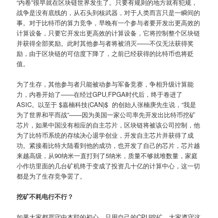
“内卷”很早就在区块链世界发生了。只要有规则的地方就有犯规，
战争是没有底线的，从石头到核武器，对于人类而言只是一瞬间的
事。对于比特币的算力竞争，早晚有一个参与者要开发出更高效的
计算设备，只要它开发出更高效的计算设备，它将控制整个区块链
并获得全部奖励。此时其他参与者将被消灭——不仅无法获得奖
励，由于区块链的可信度下降了，之前已经获得的比特币也将贬
值。
为了生存，其他参与者只能被动参与军备竞赛，争相升级计算能
力，内卷开始了——在经过GPU,FPGA时代后，终于卷进了
ASIC。以至于 $嘉楠科技(CAN)$ 的创始人张楠庚先生说，“我是
为了世界和平而战”——因为美国一家公司率先开发出比特币挖矿
芯片，如果中国没有相应的自主芯片，区块链将被该公司控制，他
为了比特币系统的存续决心退学创业，开发自主芯片并获得了成
功。紧接着比特大陆看到他的成功，也开发了自己的芯片，芯片越
来越高级，从90纳米一直打到了5纳米，质量不够就堆数量，家庭
小作坊里面的几台矿机终于变成了投资几十亿的计算中心，这一切
都是为了生存竞争罢了。
挖矿不耗电行不行？
如果大家都严守中本聪的初心，只用自己的CPU挖矿，大家遵守这