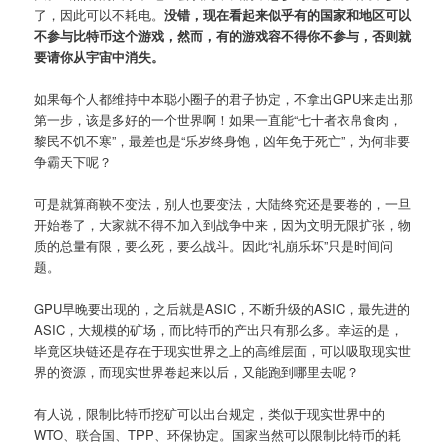
了，因此可以不耗电。
没错，现在看起来似乎有的国家和地区可以
不参与比特币这个游戏，然而，有的游戏容不得你不参与，否则就
要请你从宇宙中消失。
如果每个人都维持中本聪小圈子的君子协定，不拿出GPU来走出那
第一步，该是多好的一个世界啊！如果一直能“七十者衣帛食肉，
黎民不饥不寒”，最差也是“乐岁终身饱，凶年免于死亡”，为何非要
争霸天下呢？
可是就算商鞅不变法，别人也要变法，大陆终究还是要卷的，一旦
开始卷了，大家就不得不加入到战争中来，因为文明无限扩张，物
质的总量有限，要么死，要么战斗。因此“礼崩乐坏”只是时间问
题。
GPU早晚要出现的，之后就是ASIC，不断升级的ASIC，最先进的
ASIC，大规模的矿场，而比特币的产出只有那么多。幸运的是，
毕竟区块链还是存在于现实世界之上的高维层面，可以吸取现实世
界的资源，而现实世界卷起来以后，又能跑到哪里去呢？
有人说，限制比特币挖矿可以出台规定，类似于现实世界中的
WTO、联合国、TPP、环保协定。国家当然可以限制比特币的耗