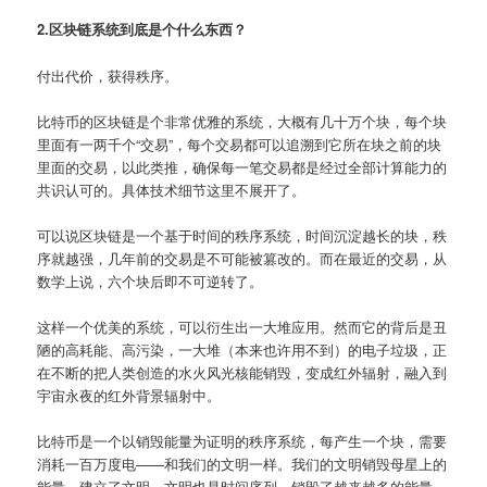
2.区块链系统到底是个什么东西？
付出代价，获得秩序。
比特币的区块链是个非常优雅的系统，大概有几十万个块，每个块
里面有一两千个“交易”，每个交易都可以追溯到它所在块之前的块
里面的交易，以此类推，确保每一笔交易都是经过全部计算能力的
共识认可的。具体技术细节这里不展开了。
可以说区块链是一个基于时间的秩序系统，时间沉淀越长的块，秩
序就越强，几年前的交易是不可能被篡改的。而在最近的交易，从
数学上说，六个块后即不可逆转了。
这样一个优美的系统，可以衍生出一大堆应用。然而它的背后是丑
陋的高耗能、高污染，一大堆（本来也许用不到）的电子垃圾，正
在不断的把人类创造的水火风光核能销毁，变成红外辐射，融入到
宇宙永夜的红外背景辐射中。
比特币是一个以销毁能量为证明的秩序系统，每产生一个块，需要
消耗一百万度电——和我们的文明一样。我们的文明销毁母星上的
能量，建立了文明，文明也是时间序列。销毁了越来越多的能量，