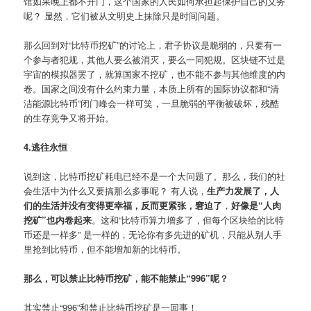
馆如果晚上都不开门，这个国家的人民如何承担起保护自己的义务
呢？ 显然，它们被从文明史上抹除只是时间问题。
那么回到对“比特币挖矿”的讨论上，君子协议是脆弱的，只要有一
个参与者犯规，其他人要么被消灭，要么一同犯规。区块链不过是
宇宙的模拟器罢了，就算国家不挖矿，也不能不参与其他维度的内
卷。国家之间没有什么约束力量，本质上所有的国际协议都和“清
洁能源比特币”闭门峰会一样可笑，一旦脆弱的平衡被破坏，残酷
的生存竞争又将开始。
4.逃往永恒
说到这，比特币挖矿耗电已经不是一个大问题了。那么，我们的社
会生活中为什么又要搞那么多事呢？ 有人说，
生产力发展了，人
们的生活并没有变得更幸福，反而更紧张，窘迫了
，
好像是“人肉
挖矿”也内卷起来
。这和“比特币算力增多了，但每个区块给的比特
币还是一样多” 是一样的，无论你有多先进的矿机，只能从别人手
里抢到比特币，但不能增加新的比特币。
那么，可以禁止比特币挖矿，能不能禁止“996”呢？
其实禁止“996”和禁止比特币挖矿是一回事！