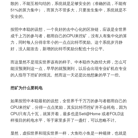
散的，不能互相勾结的，系统就是足够安全的（准确的说，不能有
51%的算力集中），而算力不管多大，只要发生集中，系统就是不
安全的。
按照中本聪的设想，一个良好的去中心化的区块链，应该是全世界
成千上万的参与者，都用自己的CPU来挖矿，没有人有集中化的算
力，同时每人分得非常小的一点点比特币奖励。这个系统岁月静
好，没人能攻击，新增的比特币奖励分配也十分公平。
而这显然不是现实世界该有的样子。中本聪作为政经大师，怎么可
能没预测到这一点，早早的就预测到，以后会出现专业矿机在专业
的人指导下挖矿的情况。然而这一天还是比他想象的早了一些。
挖矿为什么要耗电
如果按照中本聪最初的设想，全世界千千万万的参与者都用自己的
CPU来挖矿，分得一点点奖励，其实比特币挖矿并不会耗电，因为
CPU只有几十瓦，就算开着，最多也是Seti@Home 或者FOLD这
样项目的耗电水平，等于家里多开了一盏灯，可以忽略不计。
显然，虚拟世界和现实世界一样，大鱼吃小鱼是一种规律，也就是