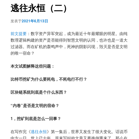
逃往永恒（二）
发表于
2021年6月13日
前文提要
：数字资产异军突起，成为最近十年最耀眼的明星。由纯
数理逻辑构建的资产是否能得到智慧文明的认同，也许也是一道大
过滤器。而在矿机的轰鸣声中，死神的阴影闪现，毁灭是否是文明
的唯一宿命？
本文试图解释这些问题：
比特币挖矿为什么要耗电，不耗电行不行？
区块链系统到底是个什么东西？
“内卷”是否是文明的宿命？
1，挖矿到底是怎么一回事？
在写作完《
逃往永恒
》第一集后，世界又发生了很大变化。话说币
中方一日，世上已十年，原来写好的文章又要推倒重来了。那么在