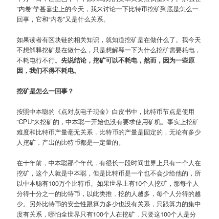
“内卷”学甚嚣尘上的今天，我来讨论一下比特币挖矿到底是怎么一
回事，它和“内卷”又是什么关系。
如果读者有区块链的相关知识，就知道挖矿是在做什么了。我今天
不想解释挖矿是在做什么，只是想解释一下为什么挖矿需要耗电，
不耗电行不行。
先说结论，挖矿可以不耗电，然而，因为一些原
因，我们不得不耗电。
挖矿是怎么一回事？
按照中本聪的《点对点电子现金》白皮书中，比特币节点是使用
“CPU”来挖矿的，中本聪一开始也没有要求使用矿机。事实上挖矿
难度和比特币产量毫无关系，比特币的产量是固定的，无论有多少
人挖矿，产出的比特币都是一定量的。
在十年前，中本聪那个年代，有很长一段时间世界上只有一个人在
挖矿，这个人就是中本聪，但是比特币是一个也不会少给他的，所
以中本聪有100万个比特币。如果世界上有10个人挖矿，那每个人
分得十分之一的比特币，以此类推，挖的人越多，每个人分得的越
少。另外比特币的安全性跟算力多少也没有关系，只跟算力的集中
度有关系，哪怕全世界只有100个人在挖矿，只要这100个人是分