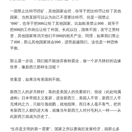
一国禁止比特币挖矿，其他国家会挖，你等于把比特币让给了其他
国家。当然某国可以认为自己不需要比特币。但是一国禁止
“996”，也等于把996让给了其他国家。比如欧美禁止996，就等于
把996的工作岗位让给了外国。长此以往，国将不国，攻守之势转
变，其他国家将消灭他们不996的相关产业。同理，如果我们禁止
了996，那么其他国家就会996，进而超越我们。这也是一种恐怖
平衡。
那么退一步说，我们能不能放弃春秋霸业，做一个岁月静好的边缘
世界，像新西兰那样生活呢？
答案是，如果没有美国则不能。
新西兰人的岁月静好，靠的是美国人的负重前行。假设（此处纯属
虚构）日本帝国主义复辟，进攻新西兰，美国人不管，新西兰人手
无缚鸡之力，只能引颈就戮，就地投降。而日本人毫不客气，把所
有新西兰人都扔进大海，就像当年新西兰人对付毛利人一样——从
此新西兰就成为历史了。
“生存是文明的第一需要”。国家之所以要疯狂发展经济，搞那么多