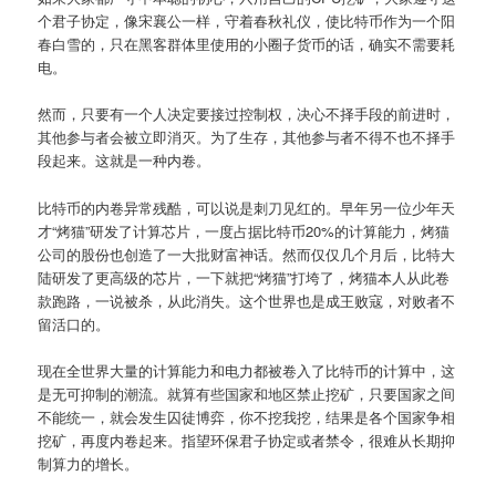
个君子协定，像宋襄公一样，守着春秋礼仪，使比特币作为一个阳
春白雪的，只在黑客群体里使用的小圈子货币的话，确实不需要耗
电。
然而，只要有一个人决定要接过控制权，决心不择手段的前进时，
其他参与者会被立即消灭。为了生存，其他参与者不得不也不择手
段起来。这就是一种内卷。
比特币的内卷异常残酷，可以说是刺刀见红的。早年另一位少年天
才“烤猫”研发了计算芯片，一度占据比特币20%的计算能力，烤猫
公司的股份也创造了一大批财富神话。然而仅仅几个月后，比特大
陆研发了更高级的芯片，一下就把“烤猫”打垮了，烤猫本人从此卷
款跑路，一说被杀，从此消失。这个世界也是成王败寇，对败者不
留活口的。
现在全世界大量的计算能力和电力都被卷入了比特币的计算中，这
是无可抑制的潮流。就算有些国家和地区禁止挖矿，只要国家之间
不能统一，就会发生囚徒博弈，你不挖我挖，结果是各个国家争相
挖矿，再度内卷起来。指望环保君子协定或者禁令，很难从长期抑
制算力的增长。