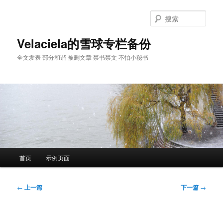
跳
至
搜
主
索
内
Velaciela的雪球专栏备份
容
全文发表 部分和谐 被删文章 禁书禁文 不怕小秘书
区
域
主
首页
示例页面
页
文
←
上一篇
下一篇
→
章
导
航