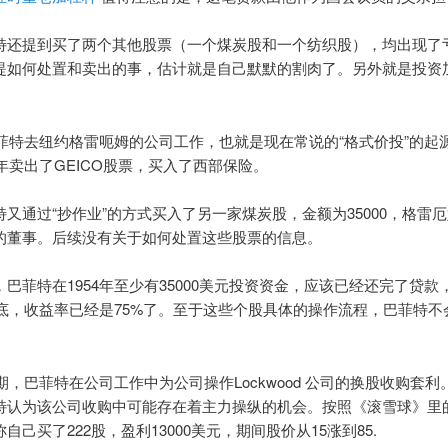
特还提到买了两个其他股票（一个煤炭股和一个纺织股），均出现了
提如何处置和卖出的事，估计就是自己默默的割肉了。另外就是投资
年巴菲特去纽约格雷呃姆的公司工作，也就是现在常说的“格式价投”的起
4年卖出了GEICO股票，买入了西部保险。
特又通过“抄作业”的方式买入了另一家煤炭股，金额为35000，格雷
的董事。后续没有关于如何处置这些股票的信息。
巴菲特在1954年至少有35000美元投资资金，应该已经还完了贷款
1年底，收益率已经是75%了。至于这些个股具体的操作流程，巴菲特不
同期，巴菲特在公司工作中为公司操作Lockwood 公司的换股收购套
特认为该公司收购中可能存在着主力操纵的机会。按照《滚雪球》里
自己买了222股，盈利13000美元，期间股价从15涨到85.