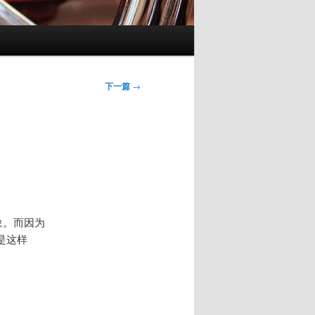
下一篇
→
象。而因为
是这样
。