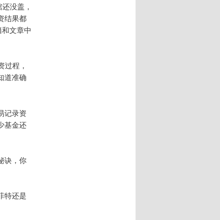
棺还没盖，
资结果都
籍和文章中
资过程，
知道准确
易记录资
少基金还
秘诀，你
菲特还是