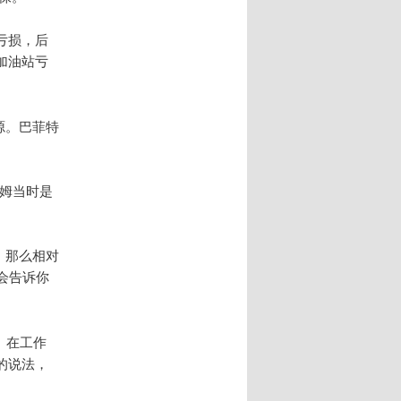
亏损，后
加油站亏
源。巴菲特
厄姆当时是
，那么相对
会告诉你
利。在工作
的说法，