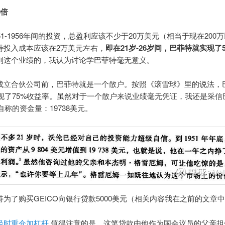
0倍
51-1956年间的投资，总盈利应该不少于20万美元（相当于现在200
特投入成本应该在2万美元左右，
即在21岁-26岁间，巴菲特就实现了
到这个业绩的，我认为讨论学巴菲特毫无意义。
成立合伙公司前，巴菲特就是一个散户。按照《滚雪球》里的说法，
年实现了75%收益率。虽然对于一个散户来说业绩毫无凭证，我还是采信
底自称的资金量：19738美元。
特为了购买GEICO向银行贷款5000美元（相关内容我在之前的文章
轻时重仓加杠杆
值得注意的是，这笔贷款由他作为国会议员的父亲担