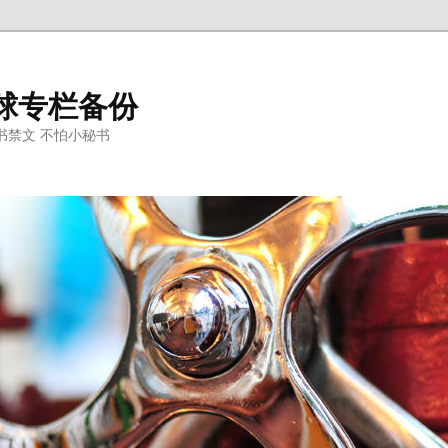
的雪球专栏备份
书禁文 不怕小秘书