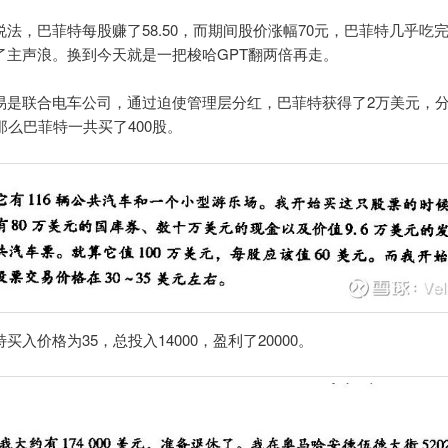
说法，巴菲特每股赚了58.50，而期间股价涨幅70元，巴菲特几乎吃
了主声浪。换到今天就是一把梭哈GPT翻两倍再走。
易是联合电车公司，通过迫使管理层分红，巴菲特获得了2万美元，
那么巴菲特一共买了400股。
买入价格为35，总投入14000，盈利了20000。