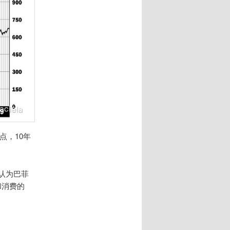
点，10年
我认为巴菲
和消费的
。