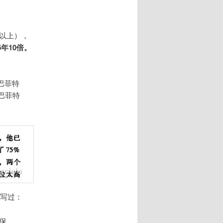
万以上），
5年10倍。
巴菲特
巴菲特
中写过：
保。