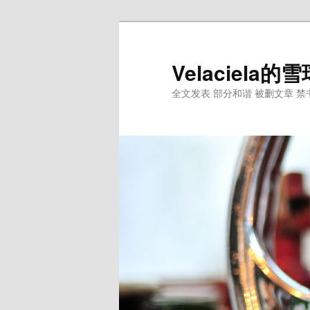
跳
至
主
Velaciela
内
全文发表 部分和谐 被删文章 禁
容
区
域