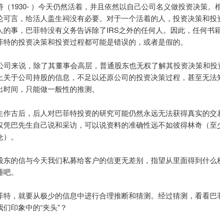
特（1930- ）今天仍然活着，并且依然以自己公司名义做投资决策。
论可言，给活人盖生祠没有必要。对于一个活着的人，投资决策和投
人的事，巴菲特没有义务告诉除了IRS之外的任何人。因此，任何书
菲特的投资决策和投资过程都可能是错误的，或者是假的。
K公司来说，除了其董事会高层，普通股东也无权了解其投资决策和投
上关于公司持股的信息，不足以还原公司的投资决策过程，甚至无法
出时间，只能做一般性的推测。
生作古后，后人对巴菲特投资的研究可能仍然永远无法获得真实的交
仅凭巴先生自己说和采访，可以说资料的准确性远不如彼得林奇（至
仓）。
股东的信与今天我们私募给客户的信更无差别，指望从里面得到什么
睡吧。
菲特，就要从极少的信息中进行合理推断和猜测。经过猜测，看看巴
我们印象中的“夹头”？