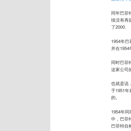
同年巴菲
续没有再
了2000.
1954
并在195
同时巴菲
这家公司
也就是说，
于195
的。
1954年
中，巴菲
巴菲特自称