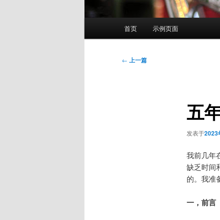
主
首页
示例页面
页
文
←
上一篇
章
导
航
五
发表于
202
我前几年
缺乏时间
的。我准
一，前言