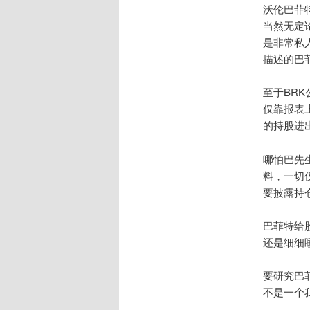
沃伦巴菲
当然无定
是非常私
描述的巴
至于BR
仅靠报表
的持股进
哪怕巴先
料，一切
要披露持
巴菲特给
还是细细
要研究巴
不是一个