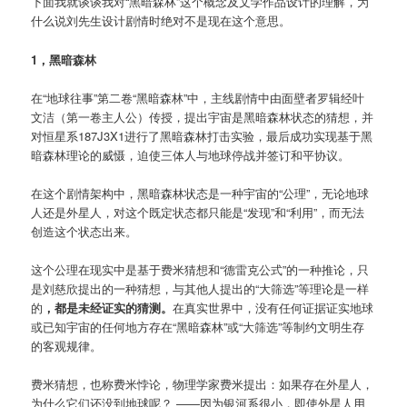
下面我就谈谈我对“黑暗森林”这个概念及文学作品设计的理解，为
什么说刘先生设计剧情时绝对不是现在这个意思。
1，黑暗森林
在“地球往事”第二卷“黑暗森林”中，主线剧情中由面壁者罗辑经叶
文洁（第一卷主人公）传授，提出宇宙是黑暗森林状态的猜想，并
对恒星系187J3X1进行了黑暗森林打击实验，最后成功实现基于黑
暗森林理论的威慑，迫使三体人与地球停战并签订和平协议。
在这个剧情架构中，黑暗森林状态是一种宇宙的“公理”，无论地球
人还是外星人，对这个既定状态都只能是“发现”和“利用”，而无法
创造这个状态出来。
这个公理在现实中是基于费米猜想和“德雷克公式”的一种推论，只
是刘慈欣提出的一种猜想，与其他人提出的“大筛选”等理论是一样
的
，都是未经证实的猜测。
在真实世界中，没有任何证据证实地球
或已知宇宙的任何地方存在“黑暗森林”或“大筛选”等制约文明生存
的客观规律。
费米猜想，也称费米悖论，物理学家费米提出：如果存在外星人，
为什么它们还没到地球呢？ ——因为银河系很小，即使外星人用