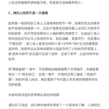
人也没有被殖民者种族灭绝，而是因天花病毒而死亡。
2，拷问人性而不是一片漆黑
如同第一卷描写的三体人入侵地球的情节一样，如果刘先生的著作
把宇宙描写得漆黑一片，完全不需要安排那些看上去对己方阵营不
利的剧情，也不用安排那些小人物的挣扎和痛苦了。比如说三体人
收到信息后可以马上快进到开会，制定战略，直接开打。但是通过
“不要回答”，使三体人备受压抑的个体“1379号”与叶文洁的遭遇形
成共鸣，则把作品从简单的星际大战提升到了人性的关怀层面上，
使“战争与和平”的主题不仅讲了战争，还讲了和平，以及对和平的
追求。
而“黑暗森林”一卷中，宇宙黑暗的秘密被两个文明揭开，关键是要
突出一个“情非得已”。在第一卷中，中国经过再三修改（“狗屁不
通”）的给外星人的信，饱含着那个年代国人对未来的憧憬和对生
活的热爱。
向收到该信息的世界致以美好的祝愿。
通过以下信息。你们将对地球文明有了一个基本的了解。人类经过