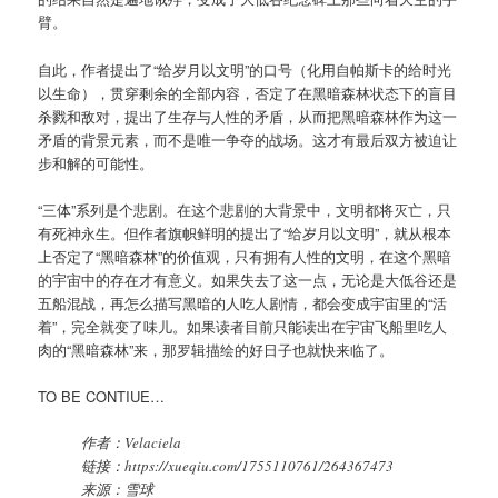
臂。
自此，作者提出了“给岁月以文明”的口号（化用自帕斯卡的给时光
以生命），贯穿剩余的全部内容，否定了在黑暗森林状态下的盲目
杀戮和敌对，提出了生存与人性的矛盾，从而把黑暗森林作为这一
矛盾的背景元素，而不是唯一争夺的战场。这才有最后双方被迫让
步和解的可能性。
“三体”系列是个悲剧。在这个悲剧的大背景中，文明都将灭亡，只
有死神永生。但作者旗帜鲜明的提出了“给岁月以文明”，就从根本
上否定了“黑暗森林”的价值观，只有拥有人性的文明，在这个黑暗
的宇宙中的存在才有意义。如果失去了这一点，无论是大低谷还是
五船混战，再怎么描写黑暗的人吃人剧情，都会变成宇宙里的“活
着”，完全就变了味儿。如果读者目前只能读出在宇宙飞船里吃人
肉的“黑暗森林”来，那罗辑描绘的好日子也就快来临了。
TO BE CONTIUE…
作者：Velaciela
链接：https://xueqiu.com/1755110761/264367473
来源：雪球