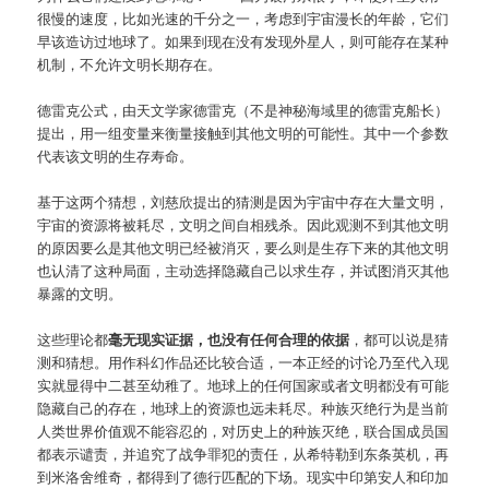
很慢的速度，比如光速的千分之一，考虑到宇宙漫长的年龄，它们
早该造访过地球了。如果到现在没有发现外星人，则可能存在某种
机制，不允许文明长期存在。
德雷克公式，由天文学家德雷克（不是神秘海域里的德雷克船长）
提出，用一组变量来衡量接触到其他文明的可能性。其中一个参数
代表该文明的生存寿命。
基于这两个猜想，刘慈欣提出的猜测是因为宇宙中存在大量文明，
宇宙的资源将被耗尽，文明之间自相残杀。因此观测不到其他文明
的原因要么是其他文明已经被消灭，要么则是生存下来的其他文明
也认清了这种局面，主动选择隐藏自己以求生存，并试图消灭其他
暴露的文明。
这些理论都
毫无现实证据，也没有任何合理的依据
，都可以说是猜
测和猜想。用作科幻作品还比较合适，一本正经的讨论乃至代入现
实就显得中二甚至幼稚了。地球上的任何国家或者文明都没有可能
隐藏自己的存在，地球上的资源也远未耗尽。种族灭绝行为是当前
人类世界价值观不能容忍的，对历史上的种族灭绝，联合国成员国
都表示谴责，并追究了战争罪犯的责任，从希特勒到东条英机，再
到米洛舍维奇，都得到了德行匹配的下场。现实中印第安人和印加