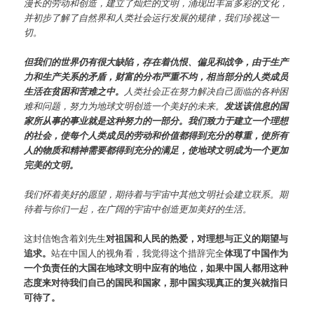
漫长的劳动和创造，建立了灿烂的文明，涌现出丰富多彩的文化，
并初步了解了自然界和人类社会运行发展的规律，我们珍视这一
切。
但我们的世界仍有很大缺陷，存在着仇恨、偏见和战争，由于生产
力和生产关系的矛盾，财富的分布严重不均，相当部分的人类成员
生活在贫困和苦难之中。
人类社会正在努力解决自己面临的各种困
难和问题，努力为地球文明创造一个美好的未来。
发送该信息的国
家所从事的事业就是这种努力的一部分。我们致力于建立一个理想
的社会，使每个人类成员的劳动和价值都得到充分的尊重，使所有
人的物质和精神需要都得到充分的满足，使地球文明成为一个更加
完美的文明。
我们怀着美好的愿望，期待着与宇宙中其他文明社会建立联系。期
待着与你们一起，在广阔的宇宙中创造更加美好的生活。
这封信饱含着刘先生
对祖国和人民的热爱，对理想与正义的期望与
追求。
站在中国人的视角看，我觉得这个措辞完全
体现了中国作为
一个负责任的大国在地球文明中应有的地位，如果中国人都用这种
态度来对待我们自己的国民和国家，那中国实现真正的复兴就指日
可待了。