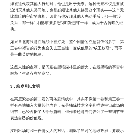
海被迫代表其他人行动时，他也是出于无奈。这种无奈不仅是要被
迫消灭其他人类同胞，也是必须让其他人接受这个现实——这个无
比黑暗的宇宙的真相。因此当他发现其他人先动手后，那一句“没
关系，都一样” 才能与“要多想”和“前进四”一样，成为千古传唱的经
典。
如果章北海只是在混战中被打死，整个剧情的立意就低俗多了，第
三卷中褚岩的行为也会失去正当性，变成低级的“成王败寇”，而不
是一曲英雄的挽歌。
这些人性的点滴，是闪耀在黑暗森林里的萤火，在最黑暗的宇宙中
解释了生命存在的意义。
3，给岁月以文明
在高度紧凑的第二卷的两条剧情线中，其实不像第一卷和第三卷一
样有余地插入大量其他内容，光是铺陈技术名字和描述宇宙战场的
细节，已经占据了大部分篇幅。但作者还是专门设计了一些细节来
表达自己的价值观。
罗辑出场时和一夜情女人的对话，嘲讽了当时的地球政府，并表示