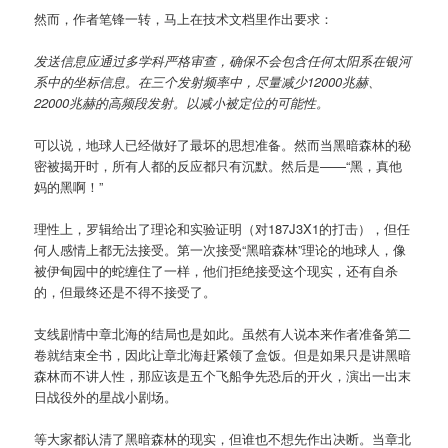
然而，作者笔锋一转，马上在技术文档里作出要求：
发送信息应通过多学科严格审查，确保不会包含任何太阳系在银河
系中的坐标信息。在三个发射频率中，尽量减少12000兆赫、
22000兆赫的高频段发射。以减小被定位的可能性。
可以说，地球人已经做好了最坏的思想准备。然而当黑暗森林的秘
密被揭开时，所有人都的反应都只有沉默。然后是——“黑，真他
妈的黑啊！”
理性上，罗辑给出了理论和实验证明（对187J3X1的打击），但任
何人感情上都无法接受。第一次接受“黑暗森林”理论的地球人，像
被伊甸园中的蛇缠住了一样，他们拒绝接受这个现实，还有自杀
的，但最终还是不得不接受了。
支线剧情中章北海的结局也是如此。虽然有人说本来作者准备第二
卷就结束全书，因此让章北海赶紧领了盒饭。但是如果只是讲黑暗
森林而不讲人性，那应该是五个飞船争先恐后的开火，演出一出末
日战役外的星战小剧场。
等大家都认清了黑暗森林的现实，但谁也不想先作出决断。当章北