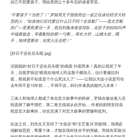
自己不想要孩子。理由竟然让十多年后的读者苦笑。
“不要孩子？当然了！” 罗辑用叉子指指旁边一桌正在谈论经济大转
型的人，“知道他们后代要过什么日子吗？在造船厂——造太空船
的厂—里累死累活一天，然后到集体食堂排队，在肚子的咕咕叫声
中端着饭盒，等着配给的那一勺粥… 再长大些，山姆大叔，哦
不，地球需要你，光荣入伍去吧！”
[好日子还在后头呢.jpg]
活脱脱的“好日子还在后头呢”的画面 扑面而来！真的让我笑了半
天，后面罗辑说“瞧现在地球人民这股子横劲儿，估计要顽抗到
底，那就真不知道是个什么死法儿了” ——让我以为这小说是写在
去年而不是15年前…，不得不说，科幻作者真的能代入未来！
三体人和地球人都成了各自宏大叙事中的耗材，罗辑在被迫卷入后
则选择了躺平摆烂，第二卷主线就从此开始… 作者的剧情安排虽
然是宏大叙事的，但也充满了对宏大叙事的警惕和批判。
在这之后，刘先生又安排了“大低谷”和“文艺复兴”的剧情，强调必
须解放思想，尊重个体，才能实现科技水平的突破。而搞先军政治
的结果自然是遍地饿殍，变成了大低谷纪念碑上那些向着天空的手