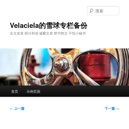
跳
至
搜
主
索
内
Velaciela的雪球专栏备份
容
全文发表 部分和谐 被删文章 禁书禁文 不怕小秘书
区
域
主
首页
示例页面
页
文
←
上一篇
下一篇
→
章
导
航