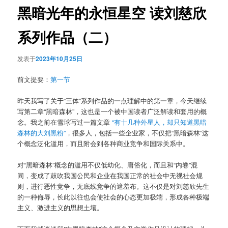
黑暗光年的永恒星空 读刘慈欣
系列作品（二）
发表于
2023年10月25日
前文提要：
第一节
昨天我写了关于“三体”系列作品的一点理解中的第一章，今天继续
写第二章“黑暗森林”，这也是一个被中国读者广泛解读和套用的概
念。我之前在雪球写过一篇文章
“有十几种外星人，却只知道黑暗
森林的大刘黑粉”
，很多人，包括一些企业家，不仅把“黑暗森林”这
个概念泛化滥用，而且附会到各种商业竞争和国际关系中。
对“黑暗森林”概念的滥用不仅低幼化、庸俗化，而且和“内卷”混
同，变成了鼓吹我国公民和企业在我国正常的社会中无视社会规
则，进行恶性竞争，无底线竞争的遮羞布。这不仅是对刘慈欣先生
的一种侮辱，长此以往也会使社会的心态更加极端，形成各种极端
主义、激进主义的思想土壤。