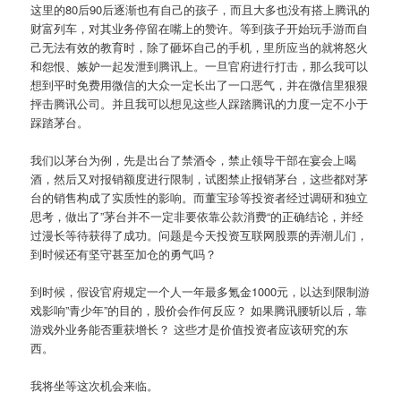
这里的80后90后逐渐也有自己的孩子，而且大多也没有搭上腾讯的
财富列车，对其业务停留在嘴上的赞许。等到孩子开始玩手游而自
己无法有效的教育时，除了砸坏自己的手机，里所应当的就将怒火
和怨恨、嫉妒一起发泄到腾讯上。一旦官府进行打击，那么我可以
想到平时免费用微信的大众一定长出了一口恶气，并在微信里狠狠
抨击腾讯公司。并且我可以想见这些人踩踏腾讯的力度一定不小于
踩踏茅台。
我们以茅台为例，先是出台了禁酒令，禁止领导干部在宴会上喝
酒，然后又对报销额度进行限制，试图禁止报销茅台，这些都对茅
台的销售构成了实质性的影响。而董宝珍等投资者经过调研和独立
思考，做出了”茅台并不一定非要依靠公款消费“的正确结论，并经
过漫长等待获得了成功。问题是今天投资互联网股票的弄潮儿们，
到时候还有坚守甚至加仓的勇气吗？
到时候，假设官府规定一个人一年最多氪金1000元，以达到限制游
戏影响”青少年”的目的，股价会作何反应？ 如果腾讯腰斩以后，靠
游戏外业务能否重获增长？ 这些才是价值投资者应该研究的东
西。
我将坐等这次机会来临。