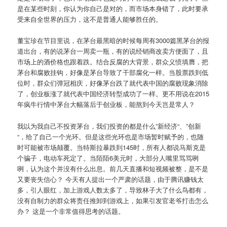
是在某些时刻，你认为你自己是对的，而市场本身错了，此时要承
受来自全世界的压力，这不是普通人能够胜任的。
董宝珍在节目里说，在茅台最黑暗的时候每周有3000篇黑茅台的报
道出台，有的说茅台一周卖一瓶，有的说经销商改卖方便面了，且
市场上的酒价格也跟着跌。结合反腐的大背景，群众义愤填膺，把
茅台和腐败挂钩，好像是茅台导致了干部腐化一样。当股票跌到低
位时，群众们弹冠相庆，好像茅台跌了就代表中国的腐败现象消除
了，创业板涨了就代表中国经济转型成功了一样。更不用说在2015
年疯牛行情中茅台大幅落后于创业板，能熬到今天岂是常人？
我以为我自己不投资茅台，我们投资的都是什么”新经济“、”创新
“，给了自己一个光环。但是这些光环也是市场暂时赋予的，也随
时可能被市场颠覆。当特斯拉暴跌到145时，所有人都说马斯克是
个骗子，电动车死定了。当陌陌6美元时，大部分人嘴里骂骂咧
咧，认为这个并没有什么出息。前几天直播和短视频被整，是不是
又要丧失信心？ 今天有人提出一个严肃的话题，由于腾讯赚钱太
多，引人眼红，加上游戏人数太多了，导致林子大了什么鸟都有，
没有自制力的群众将责任推卸到游戏上，如果引发官老爷打击怎么
办？ 这是一个非常值得思考的话题。