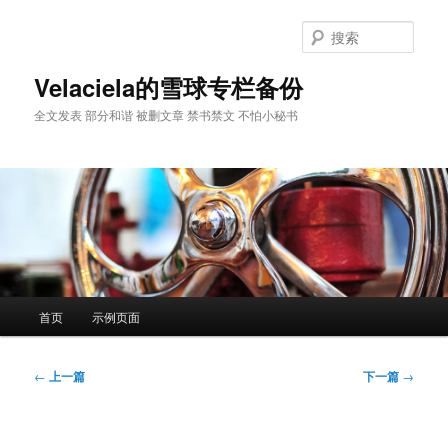
跳
至
搜
主
索
内
Velaciela的雪球专栏备份
容
全文发表 部分和谐 被删文章 禁书禁文 不怕小秘书
区
域
主
首页
示例页面
页
文
←
上一篇
下一篇
→
章
导
航