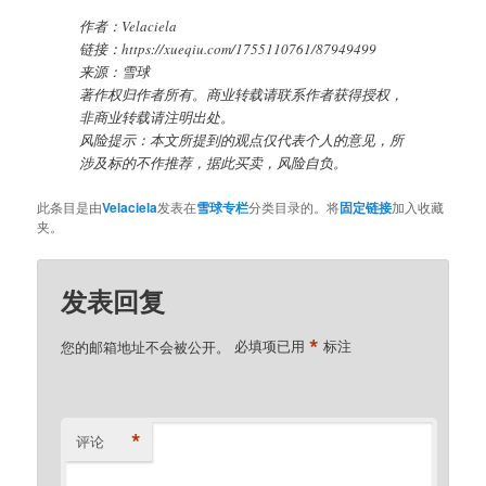
作者：Velaciela
链接：https://xueqiu.com/1755110761/87949499
来源：雪球
著作权归作者所有。商业转载请联系作者获得授权，
非商业转载请注明出处。
风险提示：本文所提到的观点仅代表个人的意见，所
涉及标的不作推荐，据此买卖，风险自负。
此条目是由
Velaciela
发表在
雪球专栏
分类目录的。将
固定链接
加入收藏
夹。
发表回复
*
您的邮箱地址不会被公开。
必填项已用
标注
*
评论