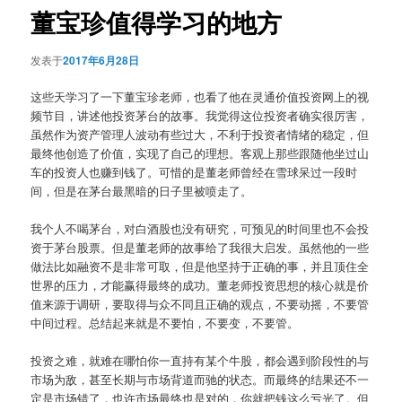
董宝珍值得学习的地方
发表于
2017年6月28日
这些天学习了一下董宝珍老师，也看了他在灵通价值投资网上的视
频节目，讲述他投资茅台的故事。我觉得这位投资者确实很厉害，
虽然作为资产管理人波动有些过大，不利于投资者情绪的稳定，但
最终他创造了价值，实现了自己的理想。客观上那些跟随他坐过山
车的投资人也赚到钱了。可惜的是董老师曾经在雪球呆过一段时
间，但是在茅台最黑暗的日子里被喷走了。
我个人不喝茅台，对白酒股也没有研究，可预见的时间里也不会投
资于茅台股票。但是董老师的故事给了我很大启发。虽然他的一些
做法比如融资不是非常可取，但是他坚持于正确的事，并且顶住全
世界的压力，才能赢得最终的成功。董老师投资思想的核心就是价
值来源于调研，要取得与众不同且正确的观点，不要动摇，不要管
中间过程。总结起来就是不要怕，不要变，不要管。
投资之难，就难在哪怕你一直持有某个牛股，都会遇到阶段性的与
市场为敌，甚至长期与市场背道而驰的状态。而最终的结果还不一
定是市场错了，也许市场最终也是对的，你就把钱这么亏光了。但