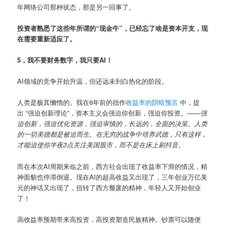
年网络公司那种状态，那是另一回事了。
投资者熟悉了这些年所谓的“现金牛”，已经忘了啥是资本开支，现
在需要重新适应了。
5，我不要财务数字，我只要AI！
AI领域的竞争开始升温，但还远未到白热化的阶段。
人类是极其懒惰的。我在6年前的拙作
收益率的阴暗预言
中，提
出 “强迫创新理论”，资本主义会强迫你创新，强迫你投资。——
强
迫创新，强迫优化资源，强迫审慎的，长远的，全面的决策。人类
的一切美德都是被迫而生。在无穷的战争中培养武德，只有这样，
才能迫使你半夜3点关注美国股市，而不是在床上刷抖音。
而在本次AI周期来临之前，西方社会出现了收益率下滑的情况，精
神面貌也停滞倒退。现在AI的超高收益又出现了，三年创业万亿美
元的神话又出现了，扭转了西方颓废的精神，年轻人又开始创业
了！
高收益率预期带来高投资，高投资塑造民族精神。钞票可以随便