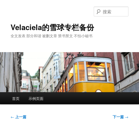
跳
至
搜
主
索
内
Velaciela的雪球专栏备份
容
全文发表 部分和谐 被删文章 禁书禁文 不怕小秘书
区
域
主
首页
示例页面
页
文
←
上一篇
下一篇
→
章
导
航