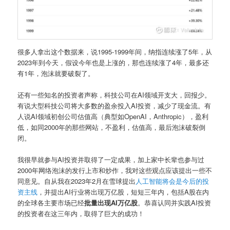
很多人拿出这个数据来，说1995-1999年间，纳指连续涨了5年，从
2023年到今天，假设今年也是上涨的，那也连续涨了4年，最多还
有1年，泡沫就要破裂了。
还有一些知名的投资者声称，科技公司在AI领域开支大，回报少。
有说大型科技公司将大多数的盈余投入AI投资，减少了现金流。有
人说AI领域初创公司估值高（典型如OpenAI，Anthropic），盈利
低，如同2000年的那些网站，不盈利，估值高，最后泡沫破裂倒
闭。
我很早就参与AI投资并取得了一定成果，加上家中长辈也参与过
2000年网络泡沫的发行上市和炒作，我对这些观点应该提出一些不
同意见。自从我在2023年2月在雪球提出
人工智能将会是今后的投
资主线
，并提出AI行业将出现万亿股，短短三年内，包括A股在内
的全球各主要市场已经
批量出现AI万亿股
。恭喜认同并实践AI投资
的投资者在这三年内，取得了巨大的成功！