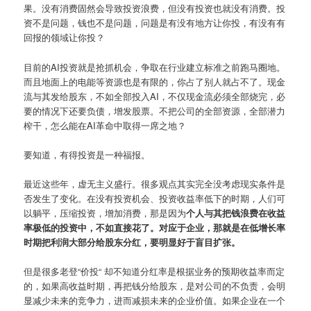
果。没有消费固然会导致投资浪费，但没有投资也就没有消费。投
资不是问题，钱也不是问题，问题是有没有地方让你投，有没有有
回报的领域让你投？
目前的AI投资就是抢抓机会，争取在行业建立标准之前跑马圈地。
而且地面上的电能等资源也是有限的，你占了别人就占不了。现金
流与其发给股东，不如全部投入AI，不仅现金流必须全部烧完，必
要的情况下还要负债，增发股票。不把公司的全部资源，全部潜力
榨干，怎么能在AI革命中取得一席之地？
要知道，有得投资是一种福报。
最近这些年，虚无主义盛行。很多观点其实完全没考虑现实条件是
否发生了变化。在没有投资机会、投资收益率低下的时期，人们可
以躺平，压缩投资，增加消费，那是因为
个人与其把钱浪费在收益
率极低的投资中，不如直接花了。对应于企业，那就是在低增长率
时期把利润大部分给股东分红，要明显好于盲目扩张。
但是很多老登“价投“ 却不知道分红率是根据业务的预期收益率而定
的，如果高收益时期，再把钱分给股东，是对公司的不负责，会明
显减少未来的竞争力，进而减损未来的企业价值。如果企业在一个