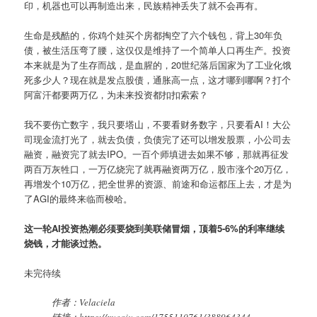
印，机器也可以再制造出来，民族精神丢失了就不会再有。
生命是残酷的，你鸡个娃买个房都掏空了六个钱包，背上30年负
债，被生活压弯了腰，这仅仅是维持了一个简单人口再生产。投资
本来就是为了生存而战，是血腥的，20世纪落后国家为了工业化饿
死多少人？现在就是发点股债，通胀高一点，这才哪到哪啊？打个
阿富汗都要两万亿，为未来投资都扣扣索索？
我不要伤亡数字，我只要塔山，不要看财务数字，只要看AI！大公
司现金流打光了，就去负债，负债完了还可以增发股票，小公司去
融资，融资完了就去IPO。一百个师填进去如果不够，那就再征发
两百万灰牲口，一万亿烧完了就再融资两万亿，股市涨个20万亿，
再增发个10万亿，把全世界的资源、前途和命运都压上去，才是为
了AGI的最终来临而梭哈。
这一轮AI投资热潮必须要烧到美联储冒烟，顶着5-6%的利率继续
烧钱，才能谈过热。
未完待续
作者：Velaciela