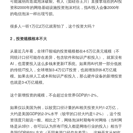
可能减弱而造成泡沫破裂。有人（如硅谷王川）直接拿现在的AI投
资和2000年的网络基础设施投资泡沫对比，指AI投入会像2000年
的电信泡沫一样出现亏损。
很多人一听1万亿2万亿就害怕了，这个投资大吗？
2，投资规模根本不大
从最近几年看，全球IT领域的投资规模都在4-5万亿美元规模（不
同统计口径可能存在差异，包含软件和知识产权投入）。就算没有
AI，也需要投入这么多钱来更新IT系统。如果用AI代替一部分低效
的传统IT投入，全球增加3-4万亿IT投资，也就增加到6-8万亿规
模。如果去掉人工成本和知识产权投入，那么硬件设备的新增投资
也就是3-4万亿规模。
这个新增投资的规模，不会超过全世界GDP的1-2%。
如果仅以美国为例，以较宽口径计量的AI相关投资大约1-2万亿，
大约是美国GDP的2-3%水平（较窄的口径大约是1-2%），这个投
资强度只能说一般。相比之下，网络泡沫时期每年对网络（当时网
络是从0到1，你可以认为所有IT投入都是网络行业的投入）相当于
美国GDP的5%左右（不同来源口径存在差异）。这种开支从90年