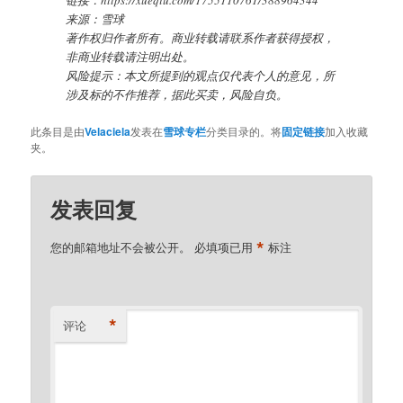
链接：https://xueqiu.com/1755110761/388964344
来源：雪球
著作权归作者所有。商业转载请联系作者获得授权，
非商业转载请注明出处。
风险提示：本文所提到的观点仅代表个人的意见，所
涉及标的不作推荐，据此买卖，风险自负。
此条目是由
Velaciela
发表在
雪球专栏
分类目录的。将
固定链接
加入收藏
夹。
发表回复
*
您的邮箱地址不会被公开。
必填项已用
标注
*
评论