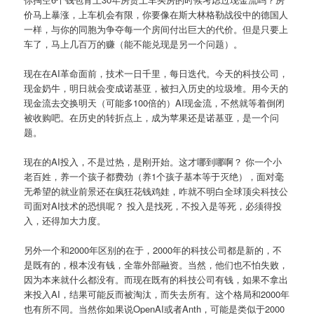
价马上暴涨，上车机会有限，你要像在斯大林格勒战役中的德国人
一样，与你的同胞为争夺每一个房间付出巨大的代价。但是只要上
车了，马上几百万的赚（能不能兑现是另一个问题）。
现在在AI革命面前，技术一日千里，每日迭代。今天的科技公司，
现金奶牛，明日就会变成诺基亚，被扫入历史的垃圾堆。用今天的
现金流去交换明天（可能多100倍的）AI现金流，不然就等着倒闭
被收购吧。在历史的转折点上，成为苹果还是诺基亚，是一个问
题。
现在的AI投入，不是过热，是刚开始。这才哪到哪啊？ 你一个小
老百姓，养一个孩子都费劲（养1个孩子基本等于灭绝），面对毫
无希望的就业前景还在疯狂花钱鸡娃，咋就不明白全球顶尖科技公
司面对AI技术的恐惧呢？ 投入是找死，不投入是等死，必须得投
入，还得加大力度。
另外一个和2000年区别的在于，2000年的科技公司都是新的，不
是既有的，根本没有钱，全靠外部融资。当然，他们也不怕失败，
因为本来就什么都没有。而现在既有的科技公司有钱，如果不拿出
来投入AI，结果可能反而被淘汰，而失去所有。这个格局和2000年
也有所不同。当然你如果说OpenAI或者Anth，可能是类似于2000