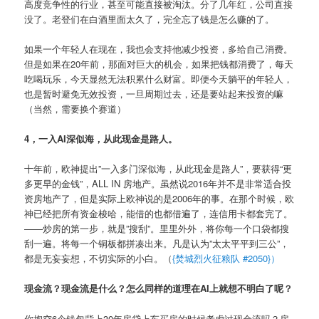
高度竞争性的行业，甚至可能直接被淘汰。分了几年红，公司直接
没了。老登们在白酒里面太久了，完全忘了钱是怎么赚的了。
如果一个年轻人在现在，我也会支持他减少投资，多给自己消费。
但是如果在20年前，那面对巨大的机会，如果把钱都消费了，每天
吃喝玩乐，今天显然无法积累什么财富。即便今天躺平的年轻人，
也是暂时避免无效投资，一旦周期过去，还是要站起来投资的嘛
（当然，需要换个赛道）
4，一入AI深似海，从此现金是路人。
十年前，欧神提出”一入多门深似海，从此现金是路人”，要获得“更
多更早的金钱”，ALL IN 房地产。虽然说2016年并不是非常适合投
资房地产了，但是实际上欧神说的是2006年的事。在那个时候，欧
神已经把所有资金梭哈，能借的也都借遍了，连信用卡都套完了。
——炒房的第一步，就是”搜刮”。里里外外，将你每一个口袋都搜
刮一遍。将每一个铜板都拼凑出来。凡是认为”太太平平到三公”，
都是无妄妄想，不切实际的小白。（
{焚城烈火征粮队 #2050}）
现金流？现金流是什么？怎么同样的道理在AI上就想不明白了呢？
你掏空6个钱包背上30年房贷上车买房的时候考虑过现金流吗？房